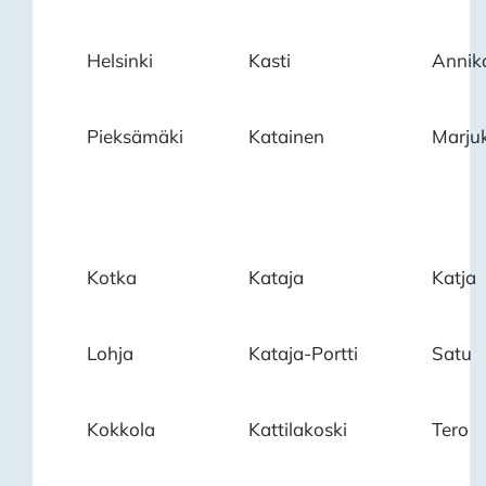
Helsinki
Kasti
Annik
Pieksämäki
Katainen
Marju
Kotka
Kataja
Katja
Lohja
Kataja-Portti
Satu
Kokkola
Kattilakoski
Tero