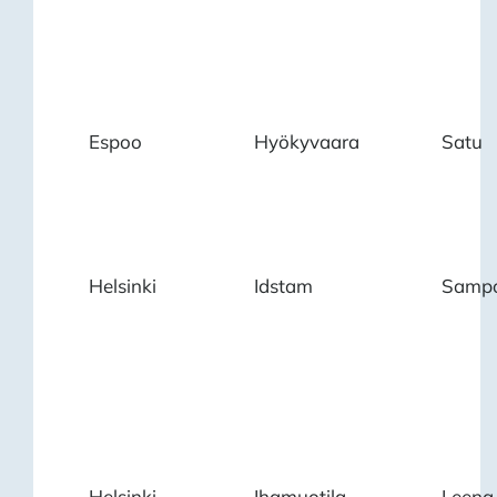
Espoo
Hyökyvaara
Satu
Helsinki
Idstam
Samp
Helsinki
Ihamuotila
Leena