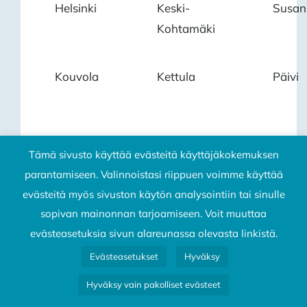
Helsinki
Keski-
Susan
Kohtamäki
Kouvola
Kettula
Päivi
Tämä sivusto käyttää evästeitä käyttäjäkokemuksen
parantamiseen. Valinnoistasi riippuen voimme käyttää
Vesanka
Kilpeläinen
Katri
evästeitä myös sivuston käytön analysointiin tai sinulle
sopivan mainonnan tarjoamiseen. Voit muuttaa
evästeasetuksia sivun alareunassa olevasta linkistä.
Helsinki
Kirjavainen
Mirka
Vantaa
Evästeasetukset
Hyväksy
Hyväksy vain pakolliset evästeet
Mikkeli
Kirvesniemi
Anssi