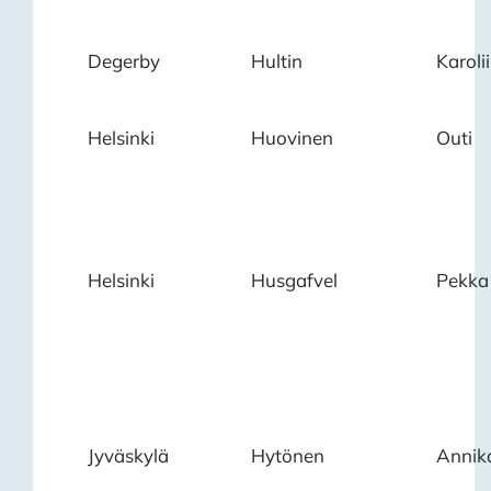
Degerby
Hultin
Karoli
Helsinki
Huovinen
Outi
Helsinki
Husgafvel
Pekka
Jyväskylä
Hytönen
Annik