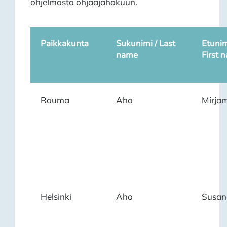
ohjelmasta ohjaajahakuun.
Paikkakunta
Sukunimi / Last
Etunim
name
First 
Rauma
Aho
Mirjam
Helsinki
Aho
Susan