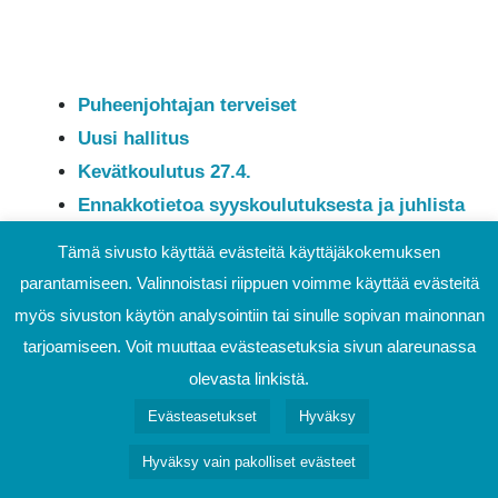
Puheenjohtajan terveiset
Uusi hallitus
Kevätkoulutus 27.4.
Ennakkotietoa syyskoulutuksesta ja juhlista
Yhdistyksen uudet sosiaalisen median
Tämä sivusto käyttää evästeitä käyttäjäkokemuksen
kanavat
parantamiseen. Valinnoistasi riippuen voimme käyttää evästeitä
Kuukauden treenit
myös sivuston käytön analysointiin tai sinulle sopivan mainonnan
Levitä tietoa pilateksesta!
tarjoamiseen. Voit muuttaa evästeasetuksia sivun alareunassa
Unelmien liikuntapäivä 10.5.
olevasta linkistä.
Yhteystietojen muutoksista ilmoittaminen
Evästeasetukset
Hyväksy
Tapahtumakalenteri
Hyväksy vain pakolliset evästeet
Yhdistyksen hallitus