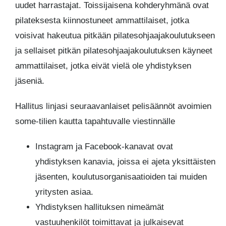
uudet harrastajat. Toissijaisena kohderyhmänä ovat
pilateksesta kiinnostuneet ammattilaiset, jotka
voisivat hakeutua pitkään pilatesohjaajakoulutukseen
ja sellaiset pitkän pilatesohjaajakoulutuksen käyneet
ammattilaiset, jotka eivät vielä ole yhdistyksen
jäseniä.
Hallitus linjasi seuraavanlaiset pelisäännöt avoimien
some-tilien kautta tapahtuvalle viestinnälle
Instagram ja Facebook-kanavat ovat
yhdistyksen kanavia, joissa ei ajeta yksittäisten
jäsenten, koulutusorganisaatioiden tai muiden
yritysten asiaa.
Yhdistyksen hallituksen nimeämät
vastuuhenkilöt toimittavat ja julkaisevat