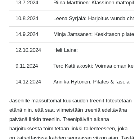
13.7.2024
Riina Marttinen: Klassinen mattopilate
10.8.2024
Leena Syrjälä: Harjoitus wunda chair -
14.9.2024
Minja Jämsänen: Keskitason pilatest
12.10.2024
Heli Laine:
9.11.2024
Tero Kattilakoski: Voimaa oman keho
14.12.2024
Annika Hytönen: Pilates & fascia
Jäsenille maksuttomat kuukauden treenit toteutetaan
etänä niin, että saat viimeistään treeniä edeltävänä
päivänä linkin treeniin. Treenipäivän aikana
harjoituksesta toimitetaan linkki tallenteeseen, joka
on katsottavissa kahden seuraavan viikon ajan. Tästä