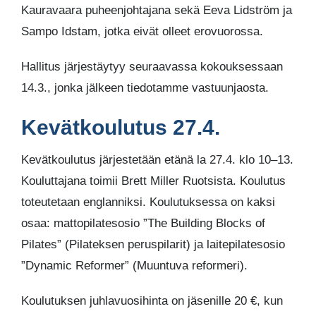
Kauravaara puheenjohtajana sekä Eeva Lidström ja
Sampo Idstam, jotka eivät olleet erovuorossa.
Hallitus järjestäytyy seuraavassa kokouksessaan
14.3., jonka jälkeen tiedotamme vastuunjaosta.
Kevätkoulutus 27.4.
Kevätkoulutus järjestetään etänä la 27.4. klo 10–13.
Kouluttajana toimii Brett Miller Ruotsista. Koulutus
toteutetaan englanniksi. Koulutuksessa on kaksi
osaa: mattopilatesosio ”The Building Blocks of
Pilates” (Pilateksen peruspilarit) ja laitepilatesosio
”Dynamic Reformer” (Muuntuva reformeri).
Koulutuksen juhlavuosihinta on jäsenille 20 €, kun