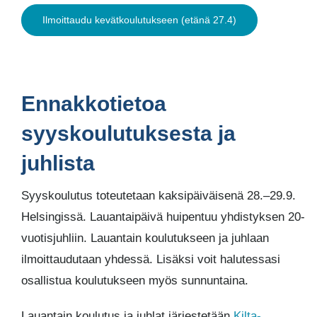
Ilmoittaudu kevätkoulutukseen (etänä 27.4)
Ennakkotietoa
syyskoulutuksesta ja
juhlista
Syyskoulutus toteutetaan kaksipäiväisenä 28.–29.9.
Helsingissä. Lauantaipäivä huipentuu yhdistyksen 20-
vuotisjuhliin. Lauantain koulutukseen ja juhlaan
ilmoittaudutaan yhdessä. Lisäksi voit halutessasi
osallistua koulutukseen myös sunnuntaina.
Lauantain koulutus ja juhlat järjestetään
Kilta-